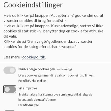
o
Princip for deltagelse i idrætsundervisningen.pdf
Cookieindstillinger
l
d
Hvis du klikker på knappen ’Accepter alle’, godkender du, at
e
Princip for Hældagerskolens arbejde med elevernes læringsudbytte.pdf
vi sætter cookies til brug for statistik.
t
Hvis du klikker på knappen ’Kun nødvendige,’ sætter vi ikke
cookies til statistik – vi benytter dog en cookie for at huske
dit valg.
Princip for digital dannelse.docx_.pdf
Klikker du på ’Gem valgte’ godkender du, at vi sætter
cookies for de kategorier du har krydset af.
Princip for skole-hjem samarbejdet.docx_.pdf
Læs mere i
cookiepolitik
.
Nødvendige cookies
(altid nødvendig)
Forretningsorden på Hældagerskolen - 13.12.18.docx_.pdf
Disse cookies gemmer dine valg om cookieindstillinger.
Formål
:
Funktionalitet
SiteImprove
princip for vikardækning.doc_.pdf
Trafikanalyse fra Siteimprove som bruges til at følge de
besøgendes brug af siderne
Formål
:
Analyse
Princip for klassesammenlægning.docx_.pdf