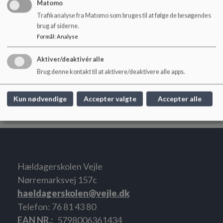
Matomo
Trafikanalyse fra Matomo som bruges til at følge de besøgendes
brug af siderne.
Princip for sponsorering.docx_.pdf
Formål
:
Analyse
Aktiver/deaktivér alle
Årskalender.docx_.pdf
Brug denne kontakt til at aktivere/deaktivere alle apps.
Kun nødvendige
Accepter valgte
Accepter alle
Princip for skolens budget og regnskab.pdf
Hældagerskolen Vejle
Nørremarksvej 157c
haeldagerskolen@vejle.dk
Telefon: 76 81 43 80
EAN NR.
5798006361434