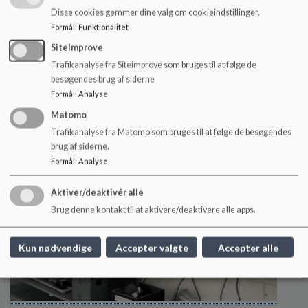
Video: skolens 50 års jubilæum set
Disse cookies gemmer dine valg om cookieindstillinger.
Formål
:
Funktionalitet
fra luften
SiteImprove
Trafikanalyse fra Siteimprove som bruges til at følge de
Læs mere
besøgendes brug af siderne
Formål
:
Analyse
Matomo
Trafikanalyse fra Matomo som bruges til at følge de besøgendes
brug af siderne.
Formål
:
Analyse
Aktiver/deaktivér alle
Brug denne kontakt til at aktivere/deaktivere alle apps.
Kun nødvendige
Accepter valgte
Accepter alle