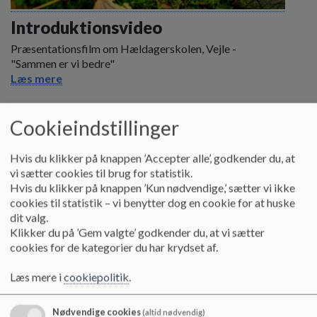
o
l
Introduktionsvideo
d
Præsentationsfilm om Hældagerskolen, Vejle -
e
"Sammen er vi bedre"
t
Læs mere
Cookieindstillinger
Hvis du klikker på knappen ’Accepter alle’, godkender du, at
vi sætter cookies til brug for statistik.
Hvis du klikker på knappen ’Kun nødvendige,’ sætter vi ikke
cookies til statistik – vi benytter dog en cookie for at huske
dit valg.
Klikker du på ’Gem valgte’ godkender du, at vi sætter
cookies for de kategorier du har krydset af.
Læs mere i
cookiepolitik
.
Nødvendige cookies
(altid nødvendig)