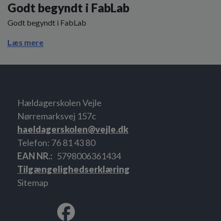
Godt begyndt i FabLab
Godt begyndt i FabLab
Læs mere
Hældagerskolen Vejle
Nørremarksvej 157c
haeldagerskolen@vejle.dk
Telefon: 76 81 43 80
EAN NR.
5798006361434
Tilgængelighedserklæring
Sitemap