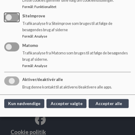
Disse cookies gemmer dine valg om cookieindstillinger.
o
Formål
:
Funktionalitet
l
d
SiteImprove
e
Trafikanalyse fra Siteimprove som bruges til at følge de
t
besøgendes brug af siderne
Formål
:
Analyse
Matomo
Hældagerskolen Vejle
Trafikanalyse fra Matomo som bruges til at følge de besøgendes
brug af siderne.
Nørremarksvej 157c
Formål
:
Analyse
haeldagerskolen@vejle.dk
Telefon: 76 81 43 80
Aktiver/deaktivér alle
EAN NR.
5798006361434
Brug denne kontakt til at aktivere/deaktivere alle apps.
Tilgængelighedserklæring
Sitemap
Kun nødvendige
Accepter valgte
Accepter alle
Cookie politik