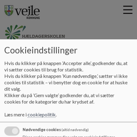
Cookieindstillinger
G
Hældagerskolen
å
Skolen
Introduktionsvideo
t
Hvis du klikker på knappen ’Accepter alle’, godkender du, at
i
vi sætter cookies til brug for statistik.
Introduktionsvideo
l
Hvis du klikker på knappen ’Kun nødvendige,’ sætter vi ikke
h
cookies til statistik – vi benytter dog en cookie for at huske
o
dit valg.
v
Klikker du på ’Gem valgte’ godkender du, at vi sætter
e
cookies for de kategorier du har krydset af.
d
i
Læs mere i
cookiepolitik
.
n
d
Nødvendige cookies
(altid nødvendig)
h