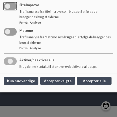
o
SiteImprove
l
Trafikanalyse fra Siteimprove som bruges til at følge de
d
Hældagerskolen Vejle
besøgendes brug af siderne
e
Formål
:
Analyse
Nørremarksvej 157c
t
haeldagerskolen@vejle.dk
Matomo
Telefon: 76 81 43 80
Trafikanalyse fra Matomo som bruges til at følge de besøgendes
brug af siderne.
EAN NR.
5798006361434
Formål
:
Analyse
Tilgængelighedserklæring
Sitemap
Aktiver/deaktivér alle
Brug denne kontakt til at aktivere/deaktivere alle apps.
Kun nødvendige
Accepter valgte
Accepter alle
Cookie politik