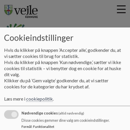
Cookieindstillinger
G
Hældagerskolen
Hvis du klikker på knappen ’Accepter alle’, godkender du, at
å
Information
Feriekalender
vi sætter cookies til brug for statistik.
t
Hvis du klikker på knappen ’Kun nødvendige,’ sætter vi ikke
i
cookies til statistik – vi benytter dog en cookie for at huske
Feriekalender
l
dit valg.
h
Klikker du på ’Gem valgte’ godkender du, at vi sætter
o
cookies for de kategorier du har krydset af.
v
Datoer for ferie, hellig- og fridage i Vejle Komunes
e
Læs mere i
cookiepolitik
.
skoler
d
i
Nødvendige cookies
n
(altid nødvendig)
d
Disse cookies gemmer dine valg om cookieindstillinger.
LINK TIL
FERIE KALENDER
h
Formål
:
Funktionalitet