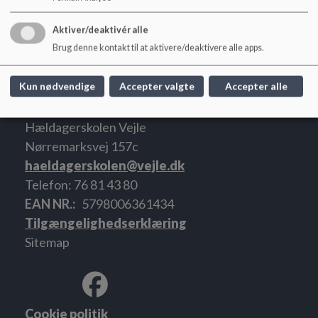
Aktiver/deaktivér alle
Brug denne kontakt til at aktivere/deaktivere alle apps.
Kun nødvendige
Accepter valgte
Accepter alle
Hældagerskolen Vejle
Nørremarksvej 157c
haeldagerskolen@vejle.dk
Telefon: 76 81 43 80
EAN NR.
5798006361434
Tilgængelighedserklæring
Sitemap
Cookie politik