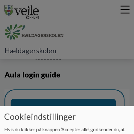
G
Hældagerskolen
å
Information
Guide til Aula
Aula login guide
t
i
Aula login guide
l
h
o
v
e
d
i
Cookieindstillinger
n
d
Hvis du klikker på knappen ’Accepter alle’, godkender du, at
h