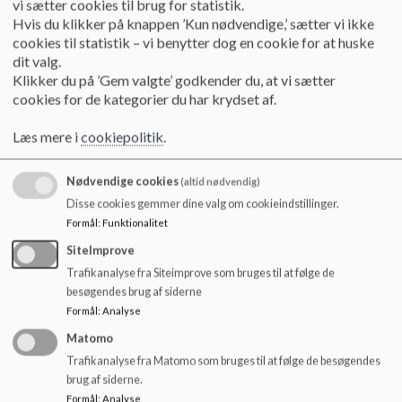
vi sætter cookies til brug for statistik.
o
Hvis du klikker på knappen ’Kun nødvendige,’ sætter vi ikke
l
cookies til statistik – vi benytter dog en cookie for at huske
d
dit valg.
e
Klikker du på ’Gem valgte’ godkender du, at vi sætter
t
cookies for de kategorier du har krydset af.
Læs mere i
cookiepolitik
.
Nødvendige cookies
(altid nødvendig)
Disse cookies gemmer dine valg om cookieindstillinger.
Formål
:
Funktionalitet
SiteImprove
Trafikanalyse fra Siteimprove som bruges til at følge de
besøgendes brug af siderne
Formål
:
Analyse
Matomo
Trafikanalyse fra Matomo som bruges til at følge de besøgendes
brug af siderne.
Formål
:
Analyse